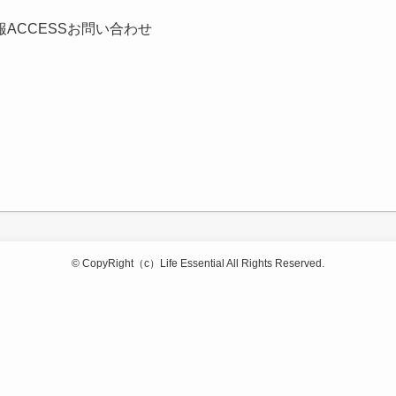
報
ACCESS
お問い合わせ
©
CopyRight（c）Life Essential All Rights Reserved.